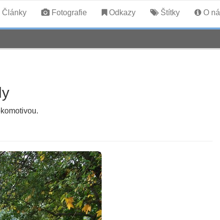
Články
Fotografie
Odkazy
Štítky
O ná
dy
okomotivou.