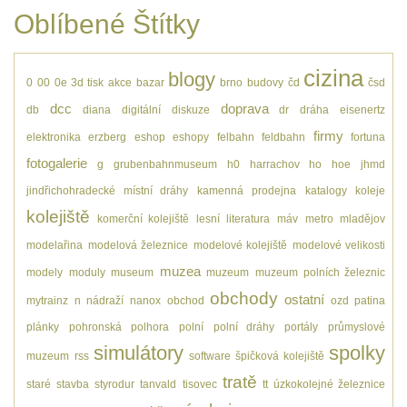
Oblíbené Štítky
cizina
blogy
0
00
0e
3d tisk
akce
bazar
brno
budovy
čd
čsd
dcc
doprava
db
diana
digitální
diskuze
dr
dráha
eisenertz
firmy
elektronika
erzberg
eshop
eshopy
felbahn
feldbahn
fortuna
fotogalerie
g
grubenbahnmuseum
h0
harrachov
ho
hoe
jhmd
jindřichohradecké místní dráhy
kamenná prodejna
katalogy
koleje
kolejiště
komerční kolejiště
lesní
literatura
máv
metro
mladějov
modelařina
modelová železnice
modelové kolejiště
modelové velikosti
muzea
modely
moduly
museum
muzeum
muzeum polních železnic
obchody
ostatní
mytrainz
n
nádraží
nanox
obchod
ozd
patina
plánky
pohronská polhora
polní
polní dráhy
portály
průmyslové
simulátory
spolky
muzeum
rss
software
špičková kolejiště
tratě
staré
stavba
styrodur
tanvald
tisovec
tt
úzkokolejné železnice