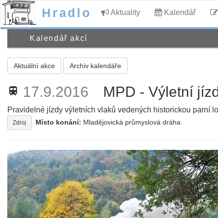
Hradlo
Aktuality
Kalendář
Kalendář akcí
Aktuální akce
Archiv kalendáře
17.9.2016
MPD - Výletní jíz
train
Pravidelné jízdy výletních vlaků vedených historickou parní l
Místo konání:
Mladějovická průmyslová dráha
Zdroj