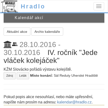
Hradlo
Togg
navig
Kalendář akcí
Aktuální akce
Archiv kalendáře
28.10.2016 -
people_alt
30.10.2016
IV. ročník "Jede
vláček kolejáček"
KŽM Slovácko pořádá výstavu kolejiště.
Místo konání:
Sál Reduty Uherské Hradiště
Zdroj
Leták
Pokud popis akce nesouhlasí, nebo máte upřesnění,
napište nám prosím na adresu:
kalendar@hradlo.cz
.