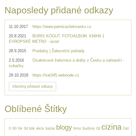
Naposledy přidané odkazy
11.10.2017
https://www.parnizaziteksasko.cz
20.8.2021
BORIS KOGUT. FOTOALBUM. KNIHA 1
EVROPSKÉ METRO - úvod
28.9.2015
Produkty | Železniční poklady
2.5.2016
Ozubnicové železnice a dráhy v Česku a zahraničí -
zubačky
29.10.2018
https://trat345.webnode.cz
Všechny přidané odkazy
Oblíbené Štítky
cizina
blogy
0
00
0e
3d tisk
akce
bazar
brno
budovy
čd
čsd