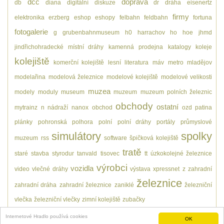
dcc
doprava
db
diana
digitální
diskuze
dr
dráha
eisenertz
firmy
elektronika
erzberg
eshop
eshopy
felbahn
feldbahn
fortuna
fotogalerie
g
grubenbahnmuseum
h0
harrachov
ho
hoe
jhmd
jindřichohradecké místní dráhy
kamenná prodejna
katalogy
koleje
kolejiště
komerční kolejiště
lesní
literatura
máv
metro
mladějov
modelařina
modelová železnice
modelové kolejiště
modelové velikosti
muzea
modely
moduly
museum
muzeum
muzeum polních železnic
obchody
ostatní
mytrainz
n
nádraží
nanox
obchod
ozd
patina
plánky
pohronská polhora
polní
polní dráhy
portály
průmyslové
simulátory
spolky
muzeum
rss
software
špičková kolejiště
tratě
staré
stavba
styrodur
tanvald
tisovec
tt
úzkokolejné železnice
výrobci
vozidla
video
vlečné dráhy
výstava
xpressnet
z
zahradní
železnice
zahradní dráha
zahradní železnice
zaniklé
železniční
vlečka
železniční vlečky
zimní kolejiště
zubačky
Internetové Hradlo používá cookies
OK