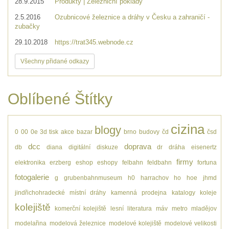
28.9.2015
Produkty | Železniční poklady
2.5.2016
Ozubnicové železnice a dráhy v Česku a zahraničí -
zubačky
29.10.2018
https://trat345.webnode.cz
Všechny přidané odkazy
Oblíbené Štítky
cizina
blogy
0
00
0e
3d tisk
akce
bazar
brno
budovy
čd
čsd
dcc
doprava
db
diana
digitální
diskuze
dr
dráha
eisenertz
firmy
elektronika
erzberg
eshop
eshopy
felbahn
feldbahn
fortuna
fotogalerie
g
grubenbahnmuseum
h0
harrachov
ho
hoe
jhmd
jindřichohradecké místní dráhy
kamenná prodejna
katalogy
koleje
kolejiště
komerční kolejiště
lesní
literatura
máv
metro
mladějov
modelařina
modelová železnice
modelové kolejiště
modelové velikosti