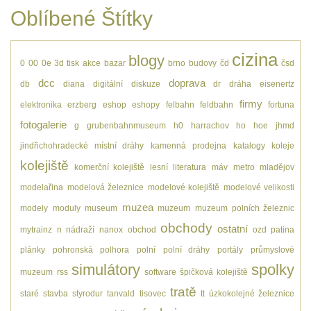
Oblíbené Štítky
cizina
blogy
0
00
0e
3d tisk
akce
bazar
brno
budovy
čd
čsd
dcc
doprava
db
diana
digitální
diskuze
dr
dráha
eisenertz
firmy
elektronika
erzberg
eshop
eshopy
felbahn
feldbahn
fortuna
fotogalerie
g
grubenbahnmuseum
h0
harrachov
ho
hoe
jhmd
jindřichohradecké místní dráhy
kamenná prodejna
katalogy
koleje
kolejiště
komerční kolejiště
lesní
literatura
máv
metro
mladějov
modelařina
modelová železnice
modelové kolejiště
modelové velikosti
muzea
modely
moduly
museum
muzeum
muzeum polních železnic
obchody
ostatní
mytrainz
n
nádraží
nanox
obchod
ozd
patina
plánky
pohronská polhora
polní
polní dráhy
portály
průmyslové
simulátory
spolky
muzeum
rss
software
špičková kolejiště
tratě
staré
stavba
styrodur
tanvald
tisovec
tt
úzkokolejné železnice