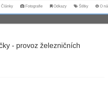
Články
Fotografie
Odkazy
Štítky
O ná
čky - provoz železničních