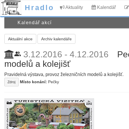
Hradlo
Aktuality
Kalendář
Kalendář akcí
Aktuální akce
Archiv kalendáře
3.12.2016 - 4.12.2016
Pe
people_alt
modelů a kolejišť
Pravidelná výstava, provoz železničních modelů a kolejišť.
Místo konání:
Pečky
Zdroj