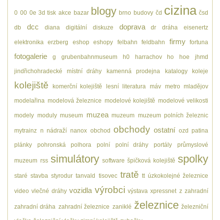
cizina
blogy
0
00
0e
3d tisk
akce
bazar
brno
budovy
čd
čsd
dcc
doprava
db
diana
digitální
diskuze
dr
dráha
eisenertz
firmy
elektronika
erzberg
eshop
eshopy
felbahn
feldbahn
fortuna
fotogalerie
g
grubenbahnmuseum
h0
harrachov
ho
hoe
jhmd
jindřichohradecké místní dráhy
kamenná prodejna
katalogy
koleje
kolejiště
komerční kolejiště
lesní
literatura
máv
metro
mladějov
modelařina
modelová železnice
modelové kolejiště
modelové velikosti
muzea
modely
moduly
museum
muzeum
muzeum polních železnic
obchody
ostatní
mytrainz
n
nádraží
nanox
obchod
ozd
patina
plánky
pohronská polhora
polní
polní dráhy
portály
průmyslové
simulátory
spolky
muzeum
rss
software
špičková kolejiště
tratě
staré
stavba
styrodur
tanvald
tisovec
tt
úzkokolejné železnice
výrobci
vozidla
video
vlečné dráhy
výstava
xpressnet
z
zahradní
železnice
zahradní dráha
zahradní železnice
zaniklé
železniční