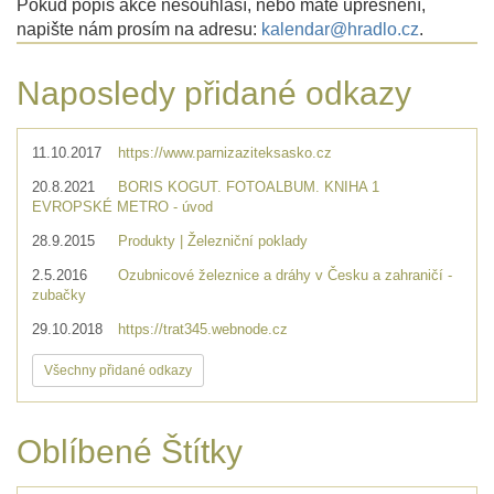
Pokud popis akce nesouhlasí, nebo máte upřesnění,
napište nám prosím na adresu:
kalendar@hradlo.cz
.
Naposledy přidané odkazy
11.10.2017
https://www.parnizaziteksasko.cz
20.8.2021
BORIS KOGUT. FOTOALBUM. KNIHA 1
EVROPSKÉ METRO - úvod
28.9.2015
Produkty | Železniční poklady
2.5.2016
Ozubnicové železnice a dráhy v Česku a zahraničí -
zubačky
29.10.2018
https://trat345.webnode.cz
Všechny přidané odkazy
Oblíbené Štítky