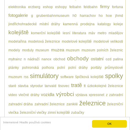
firmy
elektronika
erzberg
eshop
eshopy
felbahn
feldbahn
fortuna
fotogalerie
g
grubenbahnmuseum
h0
harrachov
ho
hoe
jhmd
jindřichohradecké místní dráhy
kamenná prodejna
katalogy
koleje
kolejiště
komerční kolejiště
lesní
literatura
máv
metro
mladějov
modelařina
modelová železnice
modelové kolejiště
modelové velikosti
muzea
modely
moduly
museum
muzeum
muzeum polních železnic
obchody
ostatní
mytrainz
n
nádraží
nanox
obchod
ozd
patina
plánky
pohronská polhora
polní
polní dráhy
portály
průmyslové
simulátory
spolky
muzeum
rss
software
špičková kolejiště
tratě
staré
stavba
styrodur
tanvald
tisovec
tt
úzkokolejné železnice
výrobci
vozidla
video
vlečné dráhy
výstava
xpressnet
z
zahradní
železnice
zahradní dráha
zahradní železnice
zaniklé
železniční
vlečka
železniční vlečky
zimní kolejiště
zubačky
Internetové Hradlo používá cookies
OK
O nás
- Pohání nás
SemanticScuttle
a Hradlobot