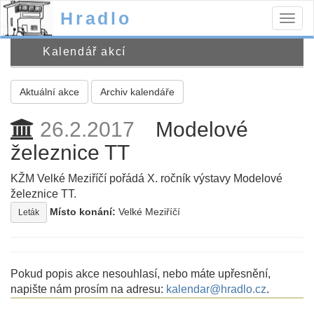
Hradlo
Togg
navig
Kalendář akcí
Aktuální akce
Archiv kalendáře
26.2.2017
Modelové
železnice TT
KŽM Velké Meziříčí pořádá X. ročník výstavy Modelové
železnice TT.
Místo konání:
Velké Meziříčí
Leták
Pokud popis akce nesouhlasí, nebo máte upřesnění,
napište nám prosím na adresu:
kalendar@hradlo.cz
.