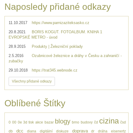
Naposledy přidané odkazy
11.10.2017
https://www.parnizaziteksasko.cz
20.8.2021
BORIS KOGUT. FOTOALBUM. KNIHA 1
EVROPSKÉ METRO - úvod
28.9.2015
Produkty | Železniční poklady
2.5.2016
Ozubnicové železnice a dráhy v Česku a zahraničí -
zubačky
29.10.2018
https://trat345.webnode.cz
Všechny přidané odkazy
Oblíbené Štítky
cizina
blogy
0
00
0e
3d tisk
akce
bazar
brno
budovy
čd
čsd
dcc
doprava
db
diana
digitální
diskuze
dr
dráha
eisenertz