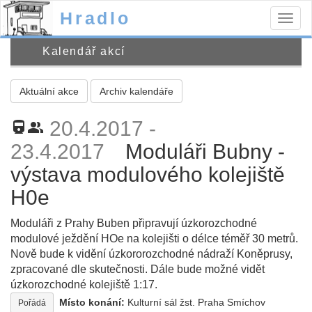
Hradlo
Togg
navig
Kalendář akcí
Aktuální akce
Archiv kalendáře
20.4.2017 -
directions_railway
people_alt
23.4.2017
Moduláři Bubny -
výstava modulového kolejiště
H0e
Moduláři z Prahy Buben připravují úzkorozchodné
modulové ježdění HOe na kolejišti o délce téměř 30 metrů.
Nově bude k vidění úzkororozchodné nádraží Koněprusy,
zpracované dle skutečnosti. Dále bude možné vidět
úzkorozchodné kolejiště 1:17.
Místo konání:
Kulturní sál žst. Praha Smíchov
Pořádá