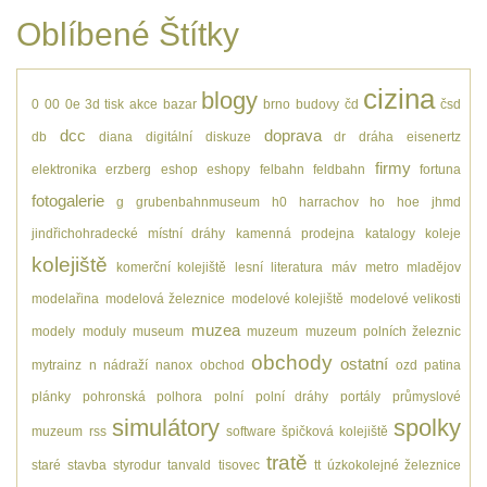
Oblíbené Štítky
cizina
blogy
0
00
0e
3d tisk
akce
bazar
brno
budovy
čd
čsd
dcc
doprava
db
diana
digitální
diskuze
dr
dráha
eisenertz
firmy
elektronika
erzberg
eshop
eshopy
felbahn
feldbahn
fortuna
fotogalerie
g
grubenbahnmuseum
h0
harrachov
ho
hoe
jhmd
jindřichohradecké místní dráhy
kamenná prodejna
katalogy
koleje
kolejiště
komerční kolejiště
lesní
literatura
máv
metro
mladějov
modelařina
modelová železnice
modelové kolejiště
modelové velikosti
muzea
modely
moduly
museum
muzeum
muzeum polních železnic
obchody
ostatní
mytrainz
n
nádraží
nanox
obchod
ozd
patina
plánky
pohronská polhora
polní
polní dráhy
portály
průmyslové
simulátory
spolky
muzeum
rss
software
špičková kolejiště
tratě
staré
stavba
styrodur
tanvald
tisovec
tt
úzkokolejné železnice