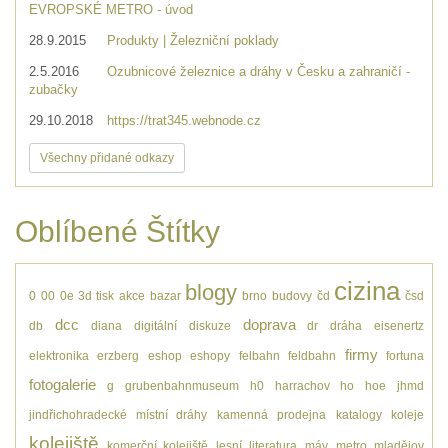
EVROPSKÉ METRO - úvod
28.9.2015
Produkty | Železniční poklady
2.5.2016
Ozubnicové železnice a dráhy v Česku a zahraničí -
zubačky
29.10.2018
https://trat345.webnode.cz
Všechny přidané odkazy
Oblíbené Štítky
cizina
blogy
0
00
0e
3d tisk
akce
bazar
brno
budovy
čd
čsd
dcc
doprava
db
diana
digitální
diskuze
dr
dráha
eisenertz
firmy
elektronika
erzberg
eshop
eshopy
felbahn
feldbahn
fortuna
fotogalerie
g
grubenbahnmuseum
h0
harrachov
ho
hoe
jhmd
jindřichohradecké místní dráhy
kamenná prodejna
katalogy
koleje
kolejiště
komerční kolejiště
lesní
literatura
máv
metro
mladějov