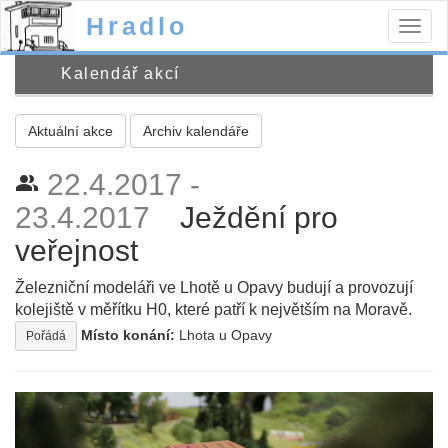
Hradlo
Togg
navig
Kalendář akcí
Aktuální akce
Archiv kalendáře
22.4.2017 -
people_alt
23.4.2017
Ježdění pro
veřejnost
Železniční modeláři ve Lhotě u Opavy budují a provozují
kolejiště v měřítku H0, které patří k největším na Moravě.
Místo konání:
Lhota u Opavy
Pořádá