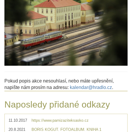
Pokud popis akce nesouhlasí, nebo máte upřesnění,
napište nám prosím na adresu:
kalendar@hradlo.cz
.
Naposledy přidané odkazy
11.10.2017
https://www.parnizaziteksasko.cz
20.8.2021
BORIS KOGUT. FOTOALBUM. KNIHA 1