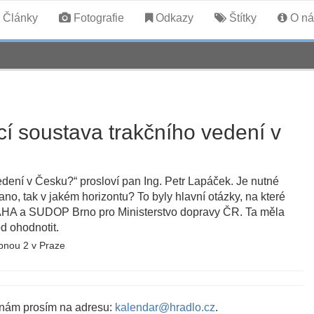
Články
Fotografie
Odkazy
Štítky
O ná
í soustava trakčního vedení v
dení v Česku?“ prosloví pan Ing. Petr Lapáček. Je nutné
no, tak v jakém horizontu? To byly hlavní otázky, na které
HA a SUDOP Brno pro Ministerstvo dopravy ČR. Ta měla
d ohodnotit.
opnou 2 v Praze
 nám prosím na adresu:
kalendar@hradlo.cz
.