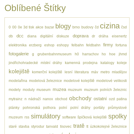
Oblíbené Štítky
cizina
blogy
0
00
0e
3d tisk
akce
bazar
brno
budovy
čd
čsd
dcc
doprava
db
diana
digitální
diskuze
dr
dráha
eisenertz
firmy
elektronika
erzberg
eshop
eshopy
felbahn
feldbahn
fortuna
fotogalerie
g
grubenbahnmuseum
h0
harrachov
ho
hoe
jhmd
jindřichohradecké místní dráhy
kamenná prodejna
katalogy
koleje
kolejiště
komerční kolejiště
lesní
literatura
máv
metro
mladějov
modelařina
modelová železnice
modelové kolejiště
modelové velikosti
muzea
modely
moduly
museum
muzeum
muzeum polních železnic
obchody
ostatní
mytrainz
n
nádraží
nanox
obchod
ozd
patina
plánky
pohronská polhora
polní
polní dráhy
portály
průmyslové
simulátory
spolky
muzeum
rss
software
špičková kolejiště
tratě
staré
stavba
styrodur
tanvald
tisovec
tt
úzkokolejné železnice