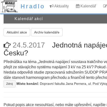
Hradlo
Aktuality
Kalendář
Kalendář akcí
Aktuální akce
Archiv kalendáře
24.5.2017
Jednotná napájec
Česku?
Přednáška na téma „Jednotná napájecí soustava trakčního ve
přejít ze stávajícího systému napájení 3 kV na 25 kV? Pokud a
hledala odpovědi studie zpracovaná sdružením SUDOP PRA
dále stanovit harmonogram přechodu a finančně tento přecho
Místo konání:
Dopravní fakulta Jana Pernera, ul. Pod Výt
Zdroj
Pokud popis akce nesouhlasí, nebo máte upřesnění, napište