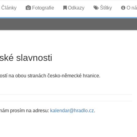
Články
Fotografie
Odkazy
Štítky
O ná
ké slavnosti
avností na obou stranách česko-německé hranice.
 nám prosím na adresu:
kalendar@hradlo.cz
.