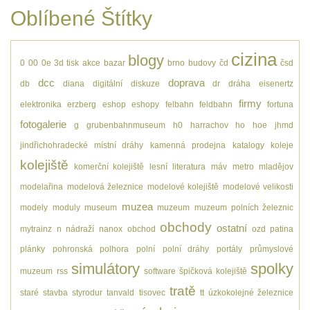
Oblíbené Štítky
cizina
blogy
0
00
0e
3d tisk
akce
bazar
brno
budovy
čd
čsd
dcc
doprava
db
diana
digitální
diskuze
dr
dráha
eisenertz
firmy
elektronika
erzberg
eshop
eshopy
felbahn
feldbahn
fortuna
fotogalerie
g
grubenbahnmuseum
h0
harrachov
ho
hoe
jhmd
jindřichohradecké místní dráhy
kamenná prodejna
katalogy
koleje
kolejiště
komerční kolejiště
lesní
literatura
máv
metro
mladějov
modelařina
modelová železnice
modelové kolejiště
modelové velikosti
muzea
modely
moduly
museum
muzeum
muzeum polních železnic
obchody
ostatní
mytrainz
n
nádraží
nanox
obchod
ozd
patina
plánky
pohronská polhora
polní
polní dráhy
portály
průmyslové
simulátory
spolky
muzeum
rss
software
špičková kolejiště
tratě
staré
stavba
styrodur
tanvald
tisovec
tt
úzkokolejné železnice