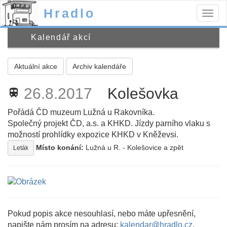
Hradlo
Togg
navig
Kalendář akcí
Aktuální akce
Archiv kalendáře
26.8.2017
Kolešovka
train
Pořádá ČD muzeum Lužná u Rakovníka.
Společný projekt ČD, a.s. a KHKD. Jízdy parního vlaku s
možností prohlídky expozice KHKD v Kněževsi.
Místo konání:
Lužná u R. - Kolešovice a zpět
Leták
Pokud popis akce nesouhlasí, nebo máte upřesnění,
napište nám prosím na adresu:
kalendar@hradlo.cz
.