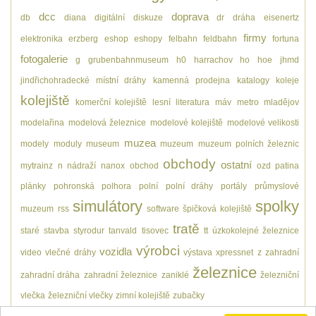
dcc
doprava
db
diana
digitální
diskuze
dr
dráha
eisenertz
firmy
elektronika
erzberg
eshop
eshopy
felbahn
feldbahn
fortuna
fotogalerie
g
grubenbahnmuseum
h0
harrachov
ho
hoe
jhmd
jindřichohradecké místní dráhy
kamenná prodejna
katalogy
koleje
kolejiště
komerční kolejiště
lesní
literatura
máv
metro
mladějov
modelařina
modelová železnice
modelové kolejiště
modelové velikosti
muzea
modely
moduly
museum
muzeum
muzeum polních železnic
obchody
ostatní
mytrainz
n
nádraží
nanox
obchod
ozd
patina
plánky
pohronská polhora
polní
polní dráhy
portály
průmyslové
simulátory
spolky
muzeum
rss
software
špičková kolejiště
tratě
staré
stavba
styrodur
tanvald
tisovec
tt
úzkokolejné železnice
výrobci
vozidla
video
vlečné dráhy
výstava
xpressnet
z
zahradní
železnice
zahradní dráha
zahradní železnice
zaniklé
železniční
vlečka
železniční vlečky
zimní kolejiště
zubačky