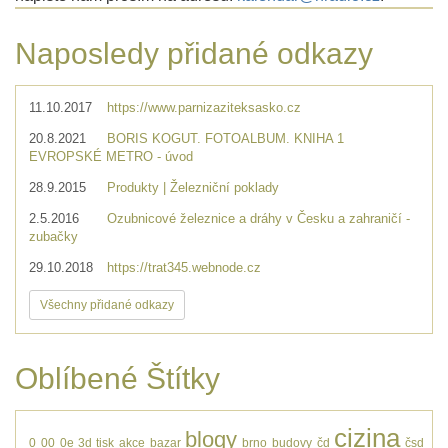
Naposledy přidané odkazy
11.10.2017
https://www.parnizaziteksasko.cz
20.8.2021
BORIS KOGUT. FOTOALBUM. KNIHA 1
EVROPSKÉ METRO - úvod
28.9.2015
Produkty | Železniční poklady
2.5.2016
Ozubnicové železnice a dráhy v Česku a zahraničí -
zubačky
29.10.2018
https://trat345.webnode.cz
Všechny přidané odkazy
Oblíbené Štítky
cizina
blogy
0
00
0e
3d tisk
akce
bazar
brno
budovy
čd
čsd