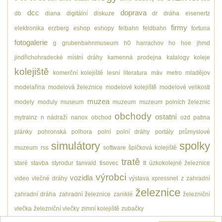
dcc
doprava
db
diana
digitální
diskuze
dr
dráha
eisenertz
firmy
elektronika
erzberg
eshop
eshopy
felbahn
feldbahn
fortuna
fotogalerie
g
grubenbahnmuseum
h0
harrachov
ho
hoe
jhmd
jindřichohradecké místní dráhy
kamenná prodejna
katalogy
koleje
kolejiště
komerční kolejiště
lesní
literatura
máv
metro
mladějov
modelařina
modelová železnice
modelové kolejiště
modelové velikosti
muzea
modely
moduly
museum
muzeum
muzeum polních železnic
obchody
ostatní
mytrainz
n
nádraží
nanox
obchod
ozd
patina
plánky
pohronská polhora
polní
polní dráhy
portály
průmyslové
simulátory
spolky
muzeum
rss
software
špičková kolejiště
tratě
staré
stavba
styrodur
tanvald
tisovec
tt
úzkokolejné železnice
výrobci
vozidla
video
vlečné dráhy
výstava
xpressnet
z
zahradní
železnice
zahradní dráha
zahradní železnice
zaniklé
železniční
vlečka
železniční vlečky
zimní kolejiště
zubačky