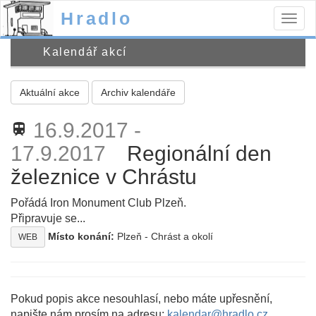
Hradlo
Togg
navig
Kalendář akcí
Aktuální akce
Archiv kalendáře
16.9.2017 -
train
17.9.2017
Regionální den
železnice v Chrástu
Pořádá Iron Monument Club Plzeň.
Připravuje se...
Místo konání:
Plzeň - Chrást a okolí
WEB
Pokud popis akce nesouhlasí, nebo máte upřesnění,
napište nám prosím na adresu:
kalendar@hradlo.cz
.