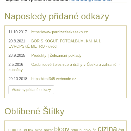
Naposledy přidané odkazy
11.10.2017
https://www.parnizaziteksasko.cz
20.8.2021
BORIS KOGUT. FOTOALBUM. KNIHA 1
EVROPSKÉ METRO - úvod
28.9.2015
Produkty | Železniční poklady
2.5.2016
Ozubnicové železnice a dráhy v Česku a zahraničí -
zubačky
29.10.2018
https://trat345.webnode.cz
Všechny přidané odkazy
Oblíbené Štítky
cizina
blogy
0
00
0e
3d tisk
akce
bazar
brno
budovy
čd
čsd