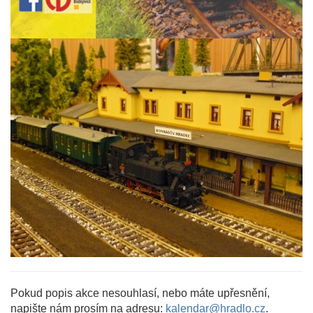
Pokud popis akce nesouhlasí, nebo máte upřesnění,
napište nám prosím na adresu:
kalendar@hradlo.cz
.