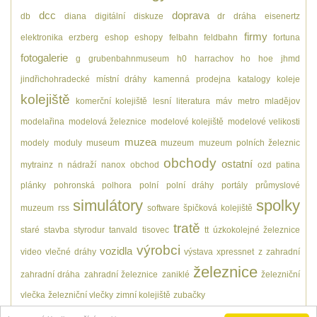
dcc
doprava
db
diana
digitální
diskuze
dr
dráha
eisenertz
firmy
elektronika
erzberg
eshop
eshopy
felbahn
feldbahn
fortuna
fotogalerie
g
grubenbahnmuseum
h0
harrachov
ho
hoe
jhmd
jindřichohradecké místní dráhy
kamenná prodejna
katalogy
koleje
kolejiště
komerční kolejiště
lesní
literatura
máv
metro
mladějov
modelařina
modelová železnice
modelové kolejiště
modelové velikosti
muzea
modely
moduly
museum
muzeum
muzeum polních železnic
obchody
ostatní
mytrainz
n
nádraží
nanox
obchod
ozd
patina
plánky
pohronská polhora
polní
polní dráhy
portály
průmyslové
simulátory
spolky
muzeum
rss
software
špičková kolejiště
tratě
staré
stavba
styrodur
tanvald
tisovec
tt
úzkokolejné železnice
výrobci
vozidla
video
vlečné dráhy
výstava
xpressnet
z
zahradní
železnice
zahradní dráha
zahradní železnice
zaniklé
železniční
vlečka
železniční vlečky
zimní kolejiště
zubačky