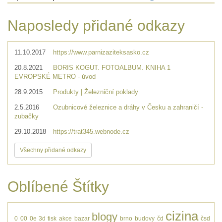
Naposledy přidané odkazy
11.10.2017
https://www.parnizaziteksasko.cz
20.8.2021
BORIS KOGUT. FOTOALBUM. KNIHA 1
EVROPSKÉ METRO - úvod
28.9.2015
Produkty | Železniční poklady
2.5.2016
Ozubnicové železnice a dráhy v Česku a zahraničí -
zubačky
29.10.2018
https://trat345.webnode.cz
Všechny přidané odkazy
Oblíbené Štítky
cizina
blogy
0
00
0e
3d tisk
akce
bazar
brno
budovy
čd
čsd