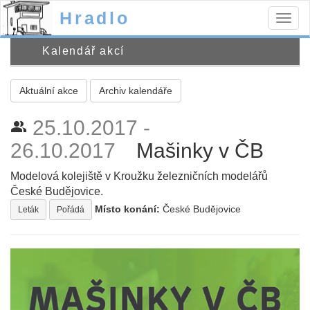
Hradlo
Togg
navig
Kalendář akcí
Aktuální akce
Archiv kalendáře
25.10.2017 -
people_alt
26.10.2017
Mašinky v ČB
Modelová kolejiště v Kroužku železničních modelářů
České Budějovice.
Místo konání:
České Budějovice
Leták
Pořádá