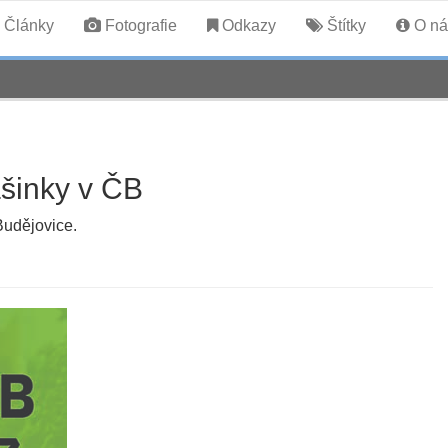
Články
Fotografie
Odkazy
Štítky
O ná
šinky v ČB
Budějovice.