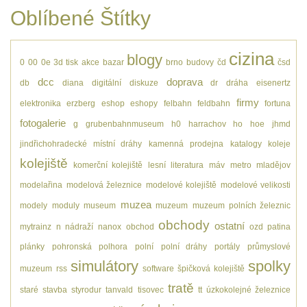
Oblíbené Štítky
cizina
blogy
0
00
0e
3d tisk
akce
bazar
brno
budovy
čd
čsd
dcc
doprava
db
diana
digitální
diskuze
dr
dráha
eisenertz
firmy
elektronika
erzberg
eshop
eshopy
felbahn
feldbahn
fortuna
fotogalerie
g
grubenbahnmuseum
h0
harrachov
ho
hoe
jhmd
jindřichohradecké místní dráhy
kamenná prodejna
katalogy
koleje
kolejiště
komerční kolejiště
lesní
literatura
máv
metro
mladějov
modelařina
modelová železnice
modelové kolejiště
modelové velikosti
muzea
modely
moduly
museum
muzeum
muzeum polních železnic
obchody
ostatní
mytrainz
n
nádraží
nanox
obchod
ozd
patina
plánky
pohronská polhora
polní
polní dráhy
portály
průmyslové
simulátory
spolky
muzeum
rss
software
špičková kolejiště
tratě
staré
stavba
styrodur
tanvald
tisovec
tt
úzkokolejné železnice