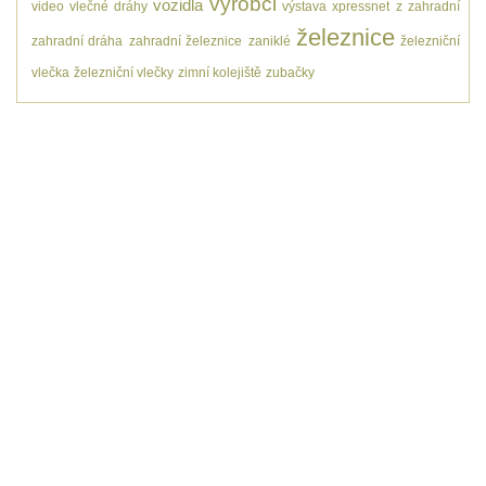
výrobci
vozidla
video
vlečné dráhy
výstava
xpressnet
z
zahradní
železnice
zahradní dráha
zahradní železnice
zaniklé
železniční
vlečka
železniční vlečky
zimní kolejiště
zubačky