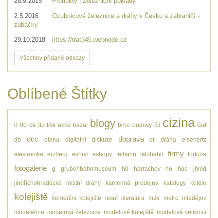
28.9.2015
Produkty | Železniční poklady
2.5.2016
Ozubnicové železnice a dráhy v Česku a zahraničí -
zubačky
29.10.2018
https://trat345.webnode.cz
Všechny přidané odkazy
Oblíbené Štítky
cizina
blogy
0
00
0e
3d tisk
akce
bazar
brno
budovy
čd
čsd
dcc
doprava
db
diana
digitální
diskuze
dr
dráha
eisenertz
firmy
elektronika
erzberg
eshop
eshopy
felbahn
feldbahn
fortuna
fotogalerie
g
grubenbahnmuseum
h0
harrachov
ho
hoe
jhmd
jindřichohradecké místní dráhy
kamenná prodejna
katalogy
koleje
kolejiště
komerční kolejiště
lesní
literatura
máv
metro
mladějov
modelařina
modelová železnice
modelové kolejiště
modelové velikosti