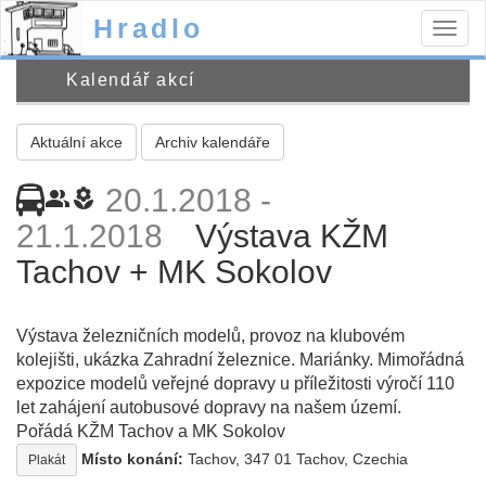
Hradlo
Togg
navig
Kalendář akcí
Aktuální akce
Archiv kalendáře
20.1.2018 -
people_alt
local_florist
21.1.2018
Výstava KŽM
Tachov + MK Sokolov
Výstava železničních modelů, provoz na klubovém
kolejišti, ukázka Zahradní železnice. Mariánky.
Mimořádná
expozice modelů veřejné dopravy u příležitosti výročí 110
let zahájení autobusové dopravy na našem území.
Pořádá KŽM Tachov a MK Sokolov
Místo konání:
Tachov, 347 01 Tachov, Czechia
Plakát