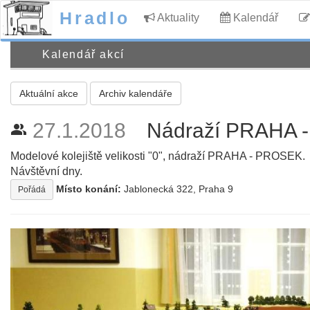
Hradlo
Aktuality
Kalendář
Kalendář akcí
Aktuální akce
Archiv kalendáře
27.1.2018
Nádraží PRAHA 
people_alt
Modelové kolejiště velikosti "0", nádraží PRAHA - PROSEK.
Návštěvní dny.
Místo konání:
Jablonecká 322, Praha 9
Pořádá