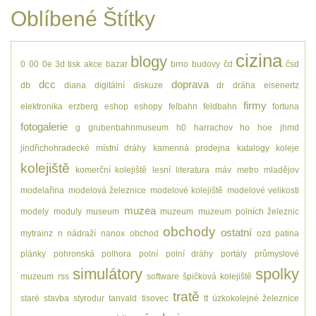
Oblíbené Štítky
cizina
blogy
0
00
0e
3d tisk
akce
bazar
brno
budovy
čd
čsd
dcc
doprava
db
diana
digitální
diskuze
dr
dráha
eisenertz
firmy
elektronika
erzberg
eshop
eshopy
felbahn
feldbahn
fortuna
fotogalerie
g
grubenbahnmuseum
h0
harrachov
ho
hoe
jhmd
jindřichohradecké místní dráhy
kamenná prodejna
katalogy
koleje
kolejiště
komerční kolejiště
lesní
literatura
máv
metro
mladějov
modelařina
modelová železnice
modelové kolejiště
modelové velikosti
muzea
modely
moduly
museum
muzeum
muzeum polních železnic
obchody
ostatní
mytrainz
n
nádraží
nanox
obchod
ozd
patina
plánky
pohronská polhora
polní
polní dráhy
portály
průmyslové
simulátory
spolky
muzeum
rss
software
špičková kolejiště
tratě
staré
stavba
styrodur
tanvald
tisovec
tt
úzkokolejné železnice