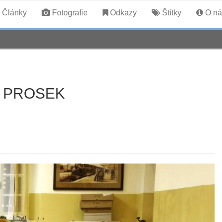
Články
Fotografie
Odkazy
Štítky
O ná
- PROSEK