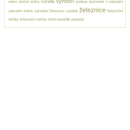
výrobci
vozidla
video
vlečné dráhy
výstava
xpressnet
z
zahradní
železnice
zahradní dráha
zahradní železnice
zaniklé
železniční
vlečka
železniční vlečky
zimní kolejiště
zubačky