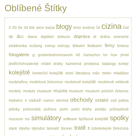
Oblíbené Štítky
cizina
blogy
0
00
0e
3d tisk
akce
bazar
brno
budovy
čd
čsd
dcc
doprava
db
diana
digitální
diskuze
dr
dráha
eisenertz
firmy
elektronika
erzberg
eshop
eshopy
felbahn
feldbahn
fortuna
fotogalerie
g
grubenbahnmuseum
h0
harrachov
ho
hoe
jhmd
jindřichohradecké místní dráhy
kamenná prodejna
katalogy
koleje
kolejiště
komerční kolejiště
lesní
literatura
máv
metro
mladějov
modelařina
modelová železnice
modelové kolejiště
modelové velikosti
muzea
modely
moduly
museum
muzeum
muzeum polních železnic
obchody
ostatní
mytrainz
n
nádraží
nanox
obchod
ozd
patina
plánky
pohronská polhora
polní
polní dráhy
portály
průmyslové
simulátory
spolky
muzeum
rss
software
špičková kolejiště
tratě
staré
stavba
styrodur
tanvald
tisovec
tt
úzkokolejné železnice