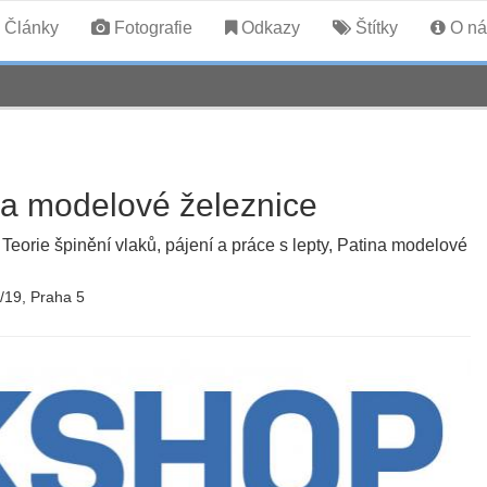
Články
Fotografie
Odkazy
Štítky
O ná
na modelové železnice
rie špinění vlaků, pájení a práce s lepty, Patina modelové
/19, Praha 5