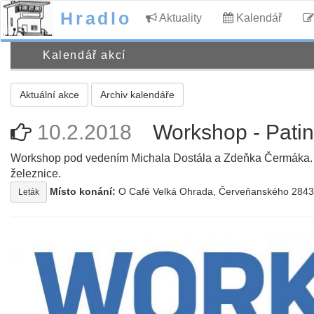
Hradlo
Aktuality
Kalendář
Kalendář akcí
Aktuální akce
Archiv kalendáře
10.2.2018
Workshop - Pati
Workshop pod vedením Michala Dostála a Zdeňka Čermáka. Teo
železnice.
Místo konání:
O Café Velká Ohrada, Červeňanského 2843
Leták