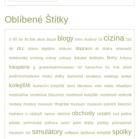
Oblíbené Štítky
cizina
blogy
0
00
0e
3d tisk
akce
bazar
brno
budovy
čd
čsd
dcc
doprava
db
diana
digitální
diskuze
dr
dráha
eisenertz
firmy
elektronika
erzberg
eshop
eshopy
felbahn
feldbahn
fortuna
fotogalerie
g
grubenbahnmuseum
h0
harrachov
ho
hoe
jhmd
jindřichohradecké místní dráhy
kamenná prodejna
katalogy
koleje
kolejiště
komerční kolejiště
lesní
literatura
máv
metro
mladějov
modelařina
modelová železnice
modelové kolejiště
modelové velikosti
muzea
modely
moduly
museum
muzeum
muzeum polních železnic
obchody
ostatní
mytrainz
n
nádraží
nanox
obchod
ozd
patina
plánky
pohronská polhora
polní
polní dráhy
portály
průmyslové
simulátory
spolky
muzeum
rss
software
špičková kolejiště