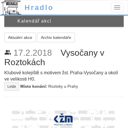
Hradlo
Togg
navig
Kalendář akcí
Aktuální akce
Archiv kalendáře
17.2.2018
Vysočany v
people_alt
Roztokách
Klubové kolejiště s motivem žst. Praha-Vysočany a okolí
ve velikosti H0.
Místo konání:
Roztoky u Prahy
Leták