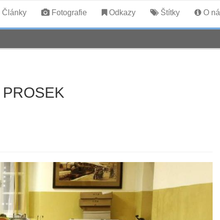
Články
Fotografie
Odkazy
Štítky
O ná
- PROSEK