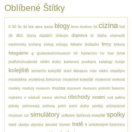
Oblíbené Štítky
cizina
blogy
0
00
0e
3d tisk
akce
bazar
brno
budovy
čd
čsd
dcc
doprava
db
diana
digitální
diskuze
dr
dráha
eisenertz
firmy
elektronika
erzberg
eshop
eshopy
felbahn
feldbahn
fortuna
fotogalerie
g
grubenbahnmuseum
h0
harrachov
ho
hoe
jhmd
jindřichohradecké místní dráhy
kamenná prodejna
katalogy
koleje
kolejiště
komerční kolejiště
lesní
literatura
máv
metro
mladějov
modelařina
modelová železnice
modelové kolejiště
modelové velikosti
muzea
modely
moduly
museum
muzeum
muzeum polních železnic
obchody
ostatní
mytrainz
n
nádraží
nanox
obchod
ozd
patina
plánky
pohronská polhora
polní
polní dráhy
portály
průmyslové
simulátory
spolky
muzeum
rss
software
špičková kolejiště
tratě
staré
stavba
styrodur
tanvald
tisovec
tt
úzkokolejné železnice