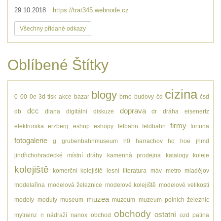
29.10.2018
https://trat345.webnode.cz
Všechny přidané odkazy
Oblíbené Štítky
cizina
blogy
0
00
0e
3d tisk
akce
bazar
brno
budovy
čd
čsd
dcc
doprava
db
diana
digitální
diskuze
dr
dráha
eisenertz
firmy
elektronika
erzberg
eshop
eshopy
felbahn
feldbahn
fortuna
fotogalerie
g
grubenbahnmuseum
h0
harrachov
ho
hoe
jhmd
jindřichohradecké místní dráhy
kamenná prodejna
katalogy
koleje
kolejiště
komerční kolejiště
lesní
literatura
máv
metro
mladějov
modelařina
modelová železnice
modelové kolejiště
modelové velikosti
muzea
modely
moduly
museum
muzeum
muzeum polních železnic
obchody
ostatní
mytrainz
n
nádraží
nanox
obchod
ozd
patina