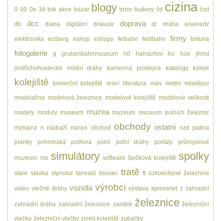
cizina
blogy
0
00
0e
3d tisk
akce
bazar
brno
budovy
čd
čsd
dcc
doprava
db
diana
digitální
diskuze
dr
dráha
eisenertz
firmy
elektronika
erzberg
eshop
eshopy
felbahn
feldbahn
fortuna
fotogalerie
g
grubenbahnmuseum
h0
harrachov
ho
hoe
jhmd
jindřichohradecké místní dráhy
kamenná prodejna
katalogy
koleje
kolejiště
komerční kolejiště
lesní
literatura
máv
metro
mladějov
modelařina
modelová železnice
modelové kolejiště
modelové velikosti
muzea
modely
moduly
museum
muzeum
muzeum polních železnic
obchody
ostatní
mytrainz
n
nádraží
nanox
obchod
ozd
patina
plánky
pohronská polhora
polní
polní dráhy
portály
průmyslové
simulátory
spolky
muzeum
rss
software
špičková kolejiště
tratě
staré
stavba
styrodur
tanvald
tisovec
tt
úzkokolejné železnice
výrobci
vozidla
video
vlečné dráhy
výstava
xpressnet
z
zahradní
železnice
zahradní dráha
zahradní železnice
zaniklé
železniční
vlečka
železniční vlečky
zimní kolejiště
zubačky