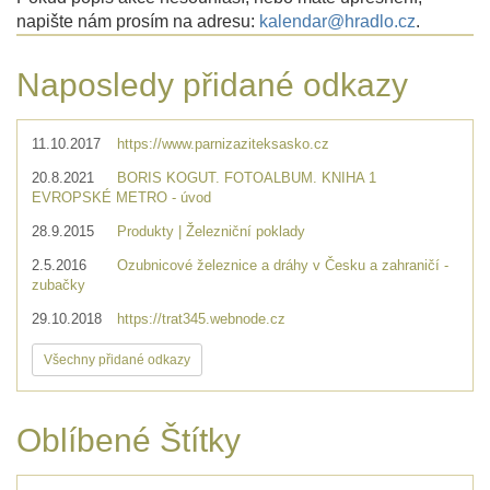
napište nám prosím na adresu:
kalendar@hradlo.cz
.
Naposledy přidané odkazy
11.10.2017
https://www.parnizaziteksasko.cz
20.8.2021
BORIS KOGUT. FOTOALBUM. KNIHA 1
EVROPSKÉ METRO - úvod
28.9.2015
Produkty | Železniční poklady
2.5.2016
Ozubnicové železnice a dráhy v Česku a zahraničí -
zubačky
29.10.2018
https://trat345.webnode.cz
Všechny přidané odkazy
Oblíbené Štítky