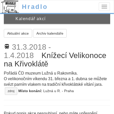
Hradlo
Togg
navig
Kalendář akcí
Aktuální akce
Archiv kalendáře
31.3.2018 -
train
1.4.2018
Knížecí Velikonoce
na Křivoklátě
Pořádá ČD muzeum Lužná u Rakovníka.
O velikonočním víkendu 31. března a 1. dubna se můžete
svézt parním vlakem na tradiční křivoklátské vítání jara.
Místo konání:
Lužná u R. - Praha
zdroj
Pokud popis akce nesouhlasí, nebo máte upřesnění,