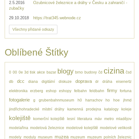
2.5.2016
Ozubnicové železnice a dráhy v Česku a zahraničí -
zubačky
29.10.2018
https://trat345.webnode.cz
Všechny přidané odkazy
Oblíbené Štítky
cizina
blogy
0
00
0e
3d tisk
akce
bazar
brno
budovy
čd
čsd
dcc
doprava
db
diana
digitální
diskuze
dr
dráha
eisenertz
firmy
elektronika
erzberg
eshop
eshopy
felbahn
feldbahn
fortuna
fotogalerie
g
grubenbahnmuseum
h0
harrachov
ho
hoe
jhmd
jindřichohradecké místní dráhy
kamenná prodejna
katalogy
koleje
kolejiště
komerční kolejiště
lesní
literatura
máv
metro
mladějov
modelařina
modelová železnice
modelové kolejiště
modelové velikosti
muzea
modely
moduly
museum
muzeum
muzeum polních železnic