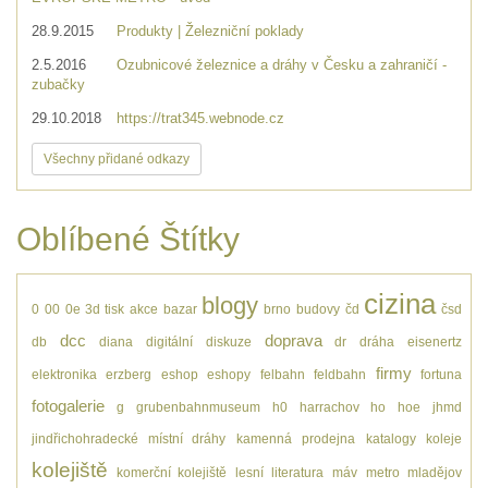
28.9.2015
Produkty | Železniční poklady
2.5.2016
Ozubnicové železnice a dráhy v Česku a zahraničí -
zubačky
29.10.2018
https://trat345.webnode.cz
Všechny přidané odkazy
Oblíbené Štítky
cizina
blogy
0
00
0e
3d tisk
akce
bazar
brno
budovy
čd
čsd
dcc
doprava
db
diana
digitální
diskuze
dr
dráha
eisenertz
firmy
elektronika
erzberg
eshop
eshopy
felbahn
feldbahn
fortuna
fotogalerie
g
grubenbahnmuseum
h0
harrachov
ho
hoe
jhmd
jindřichohradecké místní dráhy
kamenná prodejna
katalogy
koleje
kolejiště
komerční kolejiště
lesní
literatura
máv
metro
mladějov