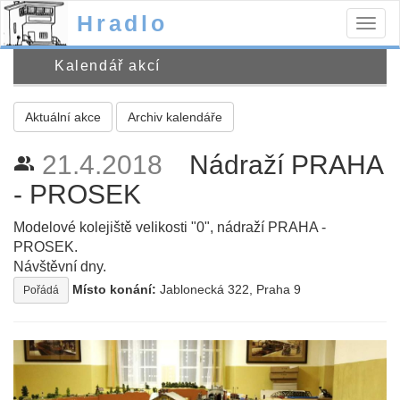
Hradlo
Togg
navig
Kalendář akcí
Aktuální akce
Archiv kalendáře
21.4.2018
Nádraží PRAHA
people_alt
- PROSEK
Modelové kolejiště velikosti "0", nádraží PRAHA -
PROSEK.
Návštěvní dny.
Místo konání:
Jablonecká 322, Praha 9
Pořádá