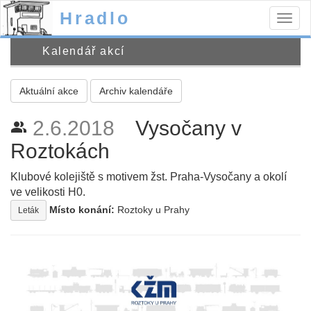
Hradlo
Togg
navig
Kalendář akcí
Aktuální akce
Archiv kalendáře
2.6.2018
Vysočany v
people_alt
Roztokách
Klubové kolejiště s motivem žst. Praha-Vysočany a okolí
ve velikosti H0.
Místo konání:
Roztoky u Prahy
Leták