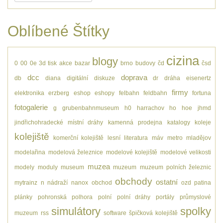
Oblíbené Štítky
cizina
blogy
0
00
0e
3d tisk
akce
bazar
brno
budovy
čd
čsd
dcc
doprava
db
diana
digitální
diskuze
dr
dráha
eisenertz
firmy
elektronika
erzberg
eshop
eshopy
felbahn
feldbahn
fortuna
fotogalerie
g
grubenbahnmuseum
h0
harrachov
ho
hoe
jhmd
jindřichohradecké místní dráhy
kamenná prodejna
katalogy
koleje
kolejiště
komerční kolejiště
lesní
literatura
máv
metro
mladějov
modelařina
modelová železnice
modelové kolejiště
modelové velikosti
muzea
modely
moduly
museum
muzeum
muzeum polních železnic
obchody
ostatní
mytrainz
n
nádraží
nanox
obchod
ozd
patina
plánky
pohronská polhora
polní
polní dráhy
portály
průmyslové
simulátory
spolky
muzeum
rss
software
špičková kolejiště