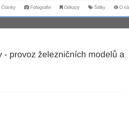
Články
Fotografie
Odkazy
Štítky
O ná
 - provoz železničních modelů a