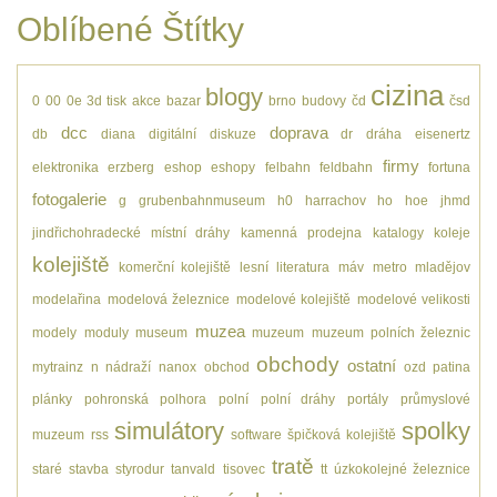
Oblíbené Štítky
cizina
blogy
0
00
0e
3d tisk
akce
bazar
brno
budovy
čd
čsd
dcc
doprava
db
diana
digitální
diskuze
dr
dráha
eisenertz
firmy
elektronika
erzberg
eshop
eshopy
felbahn
feldbahn
fortuna
fotogalerie
g
grubenbahnmuseum
h0
harrachov
ho
hoe
jhmd
jindřichohradecké místní dráhy
kamenná prodejna
katalogy
koleje
kolejiště
komerční kolejiště
lesní
literatura
máv
metro
mladějov
modelařina
modelová železnice
modelové kolejiště
modelové velikosti
muzea
modely
moduly
museum
muzeum
muzeum polních železnic
obchody
ostatní
mytrainz
n
nádraží
nanox
obchod
ozd
patina
plánky
pohronská polhora
polní
polní dráhy
portály
průmyslové
simulátory
spolky
muzeum
rss
software
špičková kolejiště
tratě
staré
stavba
styrodur
tanvald
tisovec
tt
úzkokolejné železnice