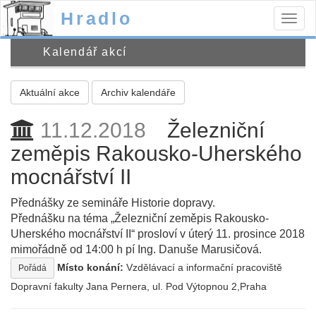
Hradlo
Togg
navig
Kalendář akcí
Aktuální akce
Archiv kalendáře
11.12.2018
Železniční
zeměpis Rakousko-Uherského
mocnářství II
Přednášky ze semináře Historie dopravy.
Přednášku na téma „Železniční zeměpis Rakousko-
Uherského mocnářství II“ prosloví v úterý 11. prosince 2018
mimořádně od 14:00 h pí Ing. Danuše Marusičová.
Místo konání:
Vzdělávací a informační pracoviště
Pořádá
Dopravní fakulty Jana Pernera, ul. Pod Výtopnou 2,Praha