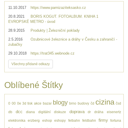
11.10.2017
https://www.parnizaziteksasko.cz
20.8.2021
BORIS KOGUT. FOTOALBUM. KNIHA 1
EVROPSKÉ METRO - úvod
28.9.2015
Produkty | Železniční poklady
2.5.2016
Ozubnicové železnice a dráhy v Česku a zahraničí -
zubačky
29.10.2018
https://trat345.webnode.cz
Všechny přidané odkazy
Oblíbené Štítky
cizina
blogy
0
00
0e
3d tisk
akce
bazar
brno
budovy
čd
čsd
dcc
doprava
db
diana
digitální
diskuze
dr
dráha
eisenertz
firmy
elektronika
erzberg
eshop
eshopy
felbahn
feldbahn
fortuna