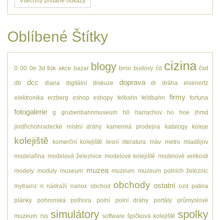
Všechny přidané odkazy
Oblíbené Štítky
cizina
blogy
0
00
0e
3d tisk
akce
bazar
brno
budovy
čd
čsd
dcc
doprava
db
diana
digitální
diskuze
dr
dráha
eisenertz
firmy
elektronika
erzberg
eshop
eshopy
felbahn
feldbahn
fortuna
fotogalerie
g
grubenbahnmuseum
h0
harrachov
ho
hoe
jhmd
jindřichohradecké místní dráhy
kamenná prodejna
katalogy
koleje
kolejiště
komerční kolejiště
lesní
literatura
máv
metro
mladějov
modelařina
modelová železnice
modelové kolejiště
modelové velikosti
muzea
modely
moduly
museum
muzeum
muzeum polních železnic
obchody
ostatní
mytrainz
n
nádraží
nanox
obchod
ozd
patina
plánky
pohronská polhora
polní
polní dráhy
portály
průmyslové
simulátory
spolky
muzeum
rss
software
špičková kolejiště