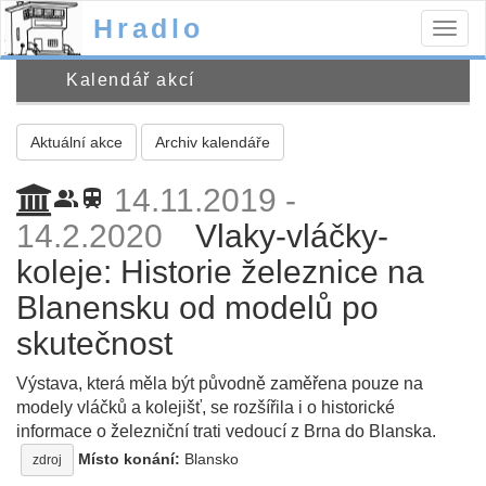
Hradlo
Togg
navig
Kalendář akcí
Aktuální akce
Archiv kalendáře
14.11.2019 -
people_alt
train
14.2.2020
Vlaky-vláčky-
koleje: Historie železnice na
Blanensku od modelů po
skutečnost
Výstava, která měla být původně zaměřena pouze na
modely vláčků a kolejišť, se rozšířila i o historické
informace o železniční trati vedoucí z Brna do Blanska.
Místo konání:
Blansko
zdroj