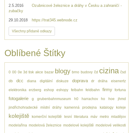
2.5.2016
Ozubnicové železnice a dráhy v Česku a zahraničí -
zubačky
29.10.2018
https://trat345.webnode.cz
Všechny přidané odkazy
Oblíbené Štítky
cizina
blogy
0
00
0e
3d tisk
akce
bazar
brno
budovy
čd
čsd
dcc
doprava
db
diana
digitální
diskuze
dr
dráha
eisenertz
firmy
elektronika
erzberg
eshop
eshopy
felbahn
feldbahn
fortuna
fotogalerie
g
grubenbahnmuseum
h0
harrachov
ho
hoe
jhmd
jindřichohradecké místní dráhy
kamenná prodejna
katalogy
koleje
kolejiště
komerční kolejiště
lesní
literatura
máv
metro
mladějov
modelařina
modelová železnice
modelové kolejiště
modelové velikosti