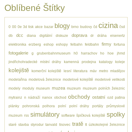
Oblíbené Štítky
cizina
blogy
0
00
0e
3d tisk
akce
bazar
brno
budovy
čd
čsd
dcc
doprava
db
diana
digitální
diskuze
dr
dráha
eisenertz
firmy
elektronika
erzberg
eshop
eshopy
felbahn
feldbahn
fortuna
fotogalerie
g
grubenbahnmuseum
h0
harrachov
ho
hoe
jhmd
jindřichohradecké místní dráhy
kamenná prodejna
katalogy
koleje
kolejiště
komerční kolejiště
lesní
literatura
máv
metro
mladějov
modelařina
modelová železnice
modelové kolejiště
modelové velikosti
muzea
modely
moduly
museum
muzeum
muzeum polních železnic
obchody
ostatní
mytrainz
n
nádraží
nanox
obchod
ozd
patina
plánky
pohronská polhora
polní
polní dráhy
portály
průmyslové
simulátory
spolky
muzeum
rss
software
špičková kolejiště
tratě
staré
stavba
styrodur
tanvald
tisovec
tt
úzkokolejné železnice