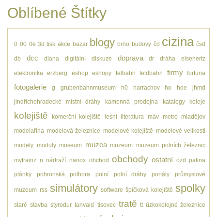
Oblíbené Štítky
cizina
blogy
0
00
0e
3d tisk
akce
bazar
brno
budovy
čd
čsd
dcc
doprava
db
diana
digitální
diskuze
dr
dráha
eisenertz
firmy
elektronika
erzberg
eshop
eshopy
felbahn
feldbahn
fortuna
fotogalerie
g
grubenbahnmuseum
h0
harrachov
ho
hoe
jhmd
jindřichohradecké místní dráhy
kamenná prodejna
katalogy
koleje
kolejiště
komerční kolejiště
lesní
literatura
máv
metro
mladějov
modelařina
modelová železnice
modelové kolejiště
modelové velikosti
muzea
modely
moduly
museum
muzeum
muzeum polních železnic
obchody
ostatní
mytrainz
n
nádraží
nanox
obchod
ozd
patina
plánky
pohronská polhora
polní
polní dráhy
portály
průmyslové
simulátory
spolky
muzeum
rss
software
špičková kolejiště
tratě
staré
stavba
styrodur
tanvald
tisovec
tt
úzkokolejné železnice