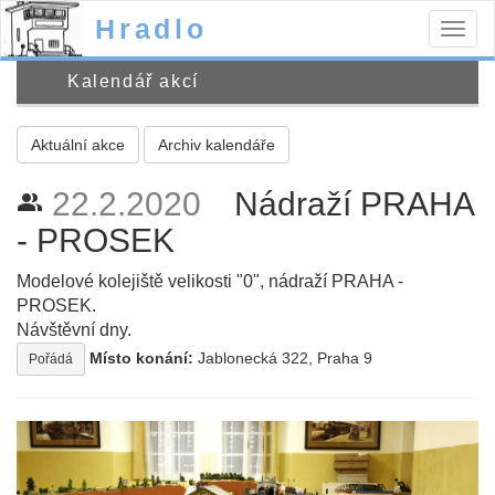
Hradlo
Togg
navig
Kalendář akcí
Aktuální akce
Archiv kalendáře
22.2.2020
Nádraží PRAHA
people_alt
- PROSEK
Modelové kolejiště velikosti "0", nádraží PRAHA -
PROSEK.
Návštěvní dny.
Místo konání:
Jablonecká 322, Praha 9
Pořádá