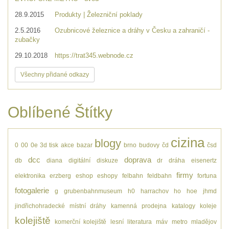
28.9.2015
Produkty | Železniční poklady
2.5.2016
Ozubnicové železnice a dráhy v Česku a zahraničí -
zubačky
29.10.2018
https://trat345.webnode.cz
Všechny přidané odkazy
Oblíbené Štítky
cizina
blogy
0
00
0e
3d tisk
akce
bazar
brno
budovy
čd
čsd
dcc
doprava
db
diana
digitální
diskuze
dr
dráha
eisenertz
firmy
elektronika
erzberg
eshop
eshopy
felbahn
feldbahn
fortuna
fotogalerie
g
grubenbahnmuseum
h0
harrachov
ho
hoe
jhmd
jindřichohradecké místní dráhy
kamenná prodejna
katalogy
koleje
kolejiště
komerční kolejiště
lesní
literatura
máv
metro
mladějov