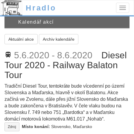
Hradlo
Togg
navig
Kalendář akcí
Aktuální akce
Archiv kalendáře
5.6.2020 - 8.6.2020
Diesel
train
Tour 2020 - Railway Balaton
Tour
Tradiční Diesel Tour, tentokráte bude vícedenní po území
Slovenska a Maďarska, hlavně v okolí Balatonu. Akce
začíná ve Zvolenu, dále přes jižní Slovensko do Maďarska
a bude zakončena v Bratislavěv. V čele vlaku budou na
Slovensku ř. 749 nebo 751 „Bardotka“ a v Maďarsku
domácí motorová lokomotiva M61.017 „Nohab“.
Místo konání:
Slovensko, Maďarsko
Zdroj