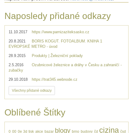
Naposledy přidané odkazy
11.10.2017
https://www.parnizaziteksasko.cz
20.8.2021
BORIS KOGUT. FOTOALBUM. KNIHA 1
EVROPSKÉ METRO - úvod
28.9.2015
Produkty | Železniční poklady
2.5.2016
Ozubnicové železnice a dráhy v Česku a zahraničí -
zubačky
29.10.2018
https://trat345.webnode.cz
Všechny přidané odkazy
Oblíbené Štítky
cizina
blogy
0
00
0e
3d tisk
akce
bazar
brno
budovy
čd
čsd