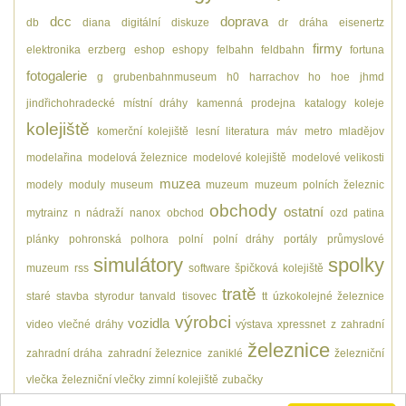
dcc
doprava
db
diana
digitální
diskuze
dr
dráha
eisenertz
firmy
elektronika
erzberg
eshop
eshopy
felbahn
feldbahn
fortuna
fotogalerie
g
grubenbahnmuseum
h0
harrachov
ho
hoe
jhmd
jindřichohradecké místní dráhy
kamenná prodejna
katalogy
koleje
kolejiště
komerční kolejiště
lesní
literatura
máv
metro
mladějov
modelařina
modelová železnice
modelové kolejiště
modelové velikosti
muzea
modely
moduly
museum
muzeum
muzeum polních železnic
obchody
ostatní
mytrainz
n
nádraží
nanox
obchod
ozd
patina
plánky
pohronská polhora
polní
polní dráhy
portály
průmyslové
simulátory
spolky
muzeum
rss
software
špičková kolejiště
tratě
staré
stavba
styrodur
tanvald
tisovec
tt
úzkokolejné železnice
výrobci
vozidla
video
vlečné dráhy
výstava
xpressnet
z
zahradní
železnice
zahradní dráha
zahradní železnice
zaniklé
železniční
vlečka
železniční vlečky
zimní kolejiště
zubačky