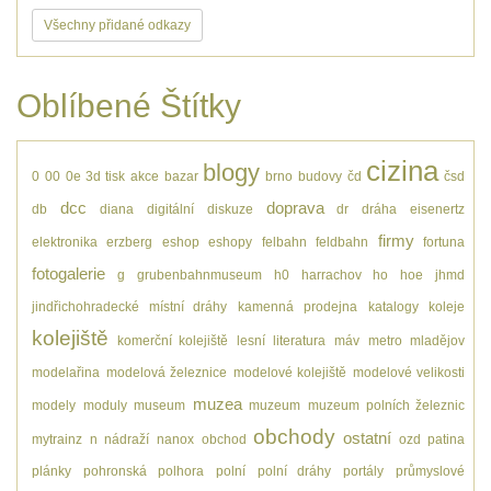
Všechny přidané odkazy
Oblíbené Štítky
cizina
blogy
0
00
0e
3d tisk
akce
bazar
brno
budovy
čd
čsd
dcc
doprava
db
diana
digitální
diskuze
dr
dráha
eisenertz
firmy
elektronika
erzberg
eshop
eshopy
felbahn
feldbahn
fortuna
fotogalerie
g
grubenbahnmuseum
h0
harrachov
ho
hoe
jhmd
jindřichohradecké místní dráhy
kamenná prodejna
katalogy
koleje
kolejiště
komerční kolejiště
lesní
literatura
máv
metro
mladějov
modelařina
modelová železnice
modelové kolejiště
modelové velikosti
muzea
modely
moduly
museum
muzeum
muzeum polních železnic
obchody
ostatní
mytrainz
n
nádraží
nanox
obchod
ozd
patina
plánky
pohronská polhora
polní
polní dráhy
portály
průmyslové