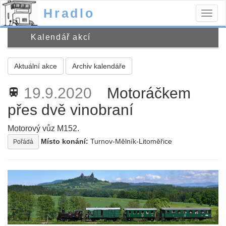
Hradlo
Togg
navig
Kalendář akcí
Aktuální akce
Archiv kalendáře
19.9.2020
Motoráčkem
train
přes dvě vinobraní
Motorový vůz M152.
Místo konání:
Turnov-Mělník-Litoměřice
Pořádá