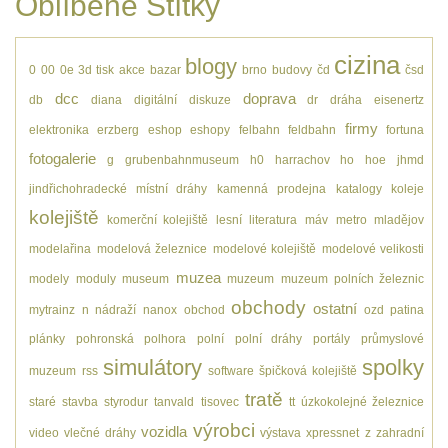
Oblíbené Štítky
cizina
blogy
0
00
0e
3d tisk
akce
bazar
brno
budovy
čd
čsd
dcc
doprava
db
diana
digitální
diskuze
dr
dráha
eisenertz
firmy
elektronika
erzberg
eshop
eshopy
felbahn
feldbahn
fortuna
fotogalerie
g
grubenbahnmuseum
h0
harrachov
ho
hoe
jhmd
jindřichohradecké místní dráhy
kamenná prodejna
katalogy
koleje
kolejiště
komerční kolejiště
lesní
literatura
máv
metro
mladějov
modelařina
modelová železnice
modelové kolejiště
modelové velikosti
muzea
modely
moduly
museum
muzeum
muzeum polních železnic
obchody
ostatní
mytrainz
n
nádraží
nanox
obchod
ozd
patina
plánky
pohronská polhora
polní
polní dráhy
portály
průmyslové
simulátory
spolky
muzeum
rss
software
špičková kolejiště
tratě
staré
stavba
styrodur
tanvald
tisovec
tt
úzkokolejné železnice
výrobci
vozidla
video
vlečné dráhy
výstava
xpressnet
z
zahradní