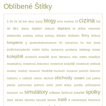
Oblíbené Štítky
cizina
blogy
0
00
0e
3d tisk
akce
bazar
brno
budovy
čd
čsd
dcc
doprava
db
diana
digitální
diskuze
dr
dráha
eisenertz
firmy
elektronika
erzberg
eshop
eshopy
felbahn
feldbahn
fortuna
fotogalerie
g
grubenbahnmuseum
h0
harrachov
ho
hoe
jhmd
jindřichohradecké místní dráhy
kamenná prodejna
katalogy
koleje
kolejiště
komerční kolejiště
lesní
literatura
máv
metro
mladějov
modelařina
modelová železnice
modelové kolejiště
modelové velikosti
muzea
modely
moduly
museum
muzeum
muzeum polních železnic
obchody
ostatní
mytrainz
n
nádraží
nanox
obchod
ozd
patina
plánky
pohronská polhora
polní
polní dráhy
portály
průmyslové
simulátory
spolky
muzeum
rss
software
špičková kolejiště
tratě
staré
stavba
styrodur
tanvald
tisovec
tt
úzkokolejné železnice