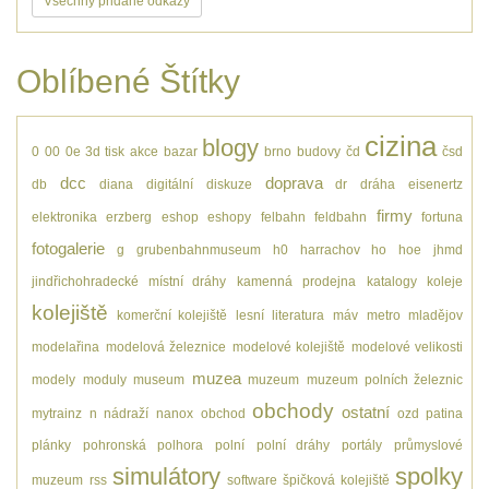
Všechny přidané odkazy
Oblíbené Štítky
cizina
blogy
0
00
0e
3d tisk
akce
bazar
brno
budovy
čd
čsd
dcc
doprava
db
diana
digitální
diskuze
dr
dráha
eisenertz
firmy
elektronika
erzberg
eshop
eshopy
felbahn
feldbahn
fortuna
fotogalerie
g
grubenbahnmuseum
h0
harrachov
ho
hoe
jhmd
jindřichohradecké místní dráhy
kamenná prodejna
katalogy
koleje
kolejiště
komerční kolejiště
lesní
literatura
máv
metro
mladějov
modelařina
modelová železnice
modelové kolejiště
modelové velikosti
muzea
modely
moduly
museum
muzeum
muzeum polních železnic
obchody
ostatní
mytrainz
n
nádraží
nanox
obchod
ozd
patina
plánky
pohronská polhora
polní
polní dráhy
portály
průmyslové
simulátory
spolky
muzeum
rss
software
špičková kolejiště