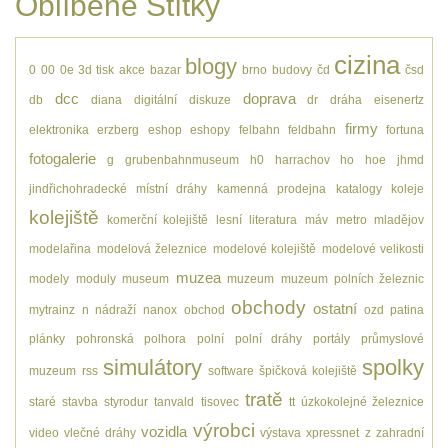
Oblíbené Štítky
cizina
blogy
0
00
0e
3d tisk
akce
bazar
brno
budovy
čd
čsd
dcc
doprava
db
diana
digitální
diskuze
dr
dráha
eisenertz
firmy
elektronika
erzberg
eshop
eshopy
felbahn
feldbahn
fortuna
fotogalerie
g
grubenbahnmuseum
h0
harrachov
ho
hoe
jhmd
jindřichohradecké místní dráhy
kamenná prodejna
katalogy
koleje
kolejiště
komerční kolejiště
lesní
literatura
máv
metro
mladějov
modelařina
modelová železnice
modelové kolejiště
modelové velikosti
muzea
modely
moduly
museum
muzeum
muzeum polních železnic
obchody
ostatní
mytrainz
n
nádraží
nanox
obchod
ozd
patina
plánky
pohronská polhora
polní
polní dráhy
portály
průmyslové
simulátory
spolky
muzeum
rss
software
špičková kolejiště
tratě
staré
stavba
styrodur
tanvald
tisovec
tt
úzkokolejné železnice
výrobci
vozidla
video
vlečné dráhy
výstava
xpressnet
z
zahradní