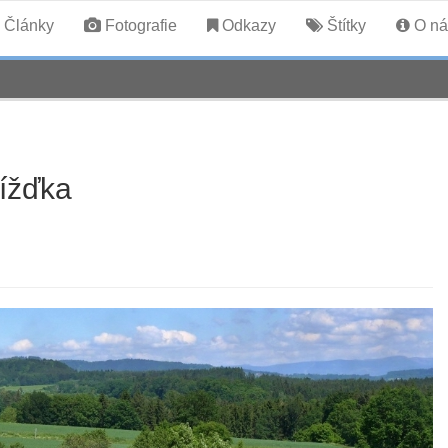
Články
Fotografie
Odkazy
Štítky
O ná
jížďka