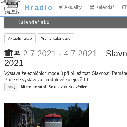
Hradlo
Aktuality
Kalendář
Kalendář akcí
Aktuální akce
Archiv kalendáře
2.7.2021 - 4.7.2021
Slavn
people_alt
2021
Výstava železničních modelů při příležitosti Slavností Pernš
Bude se vystavovat modulové kolejiště TT.
Místo konání:
Sokolovna Nedvědice
Zdroj