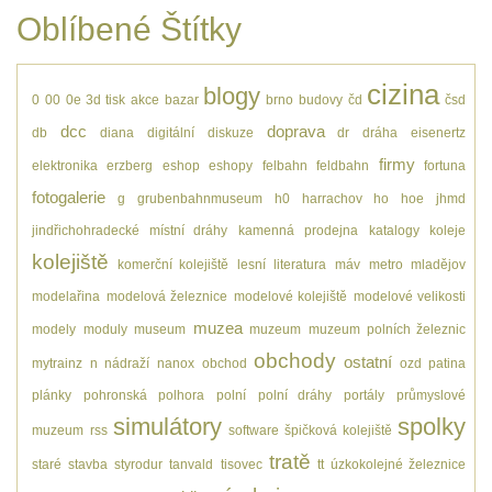
Oblíbené Štítky
cizina
blogy
0
00
0e
3d tisk
akce
bazar
brno
budovy
čd
čsd
dcc
doprava
db
diana
digitální
diskuze
dr
dráha
eisenertz
firmy
elektronika
erzberg
eshop
eshopy
felbahn
feldbahn
fortuna
fotogalerie
g
grubenbahnmuseum
h0
harrachov
ho
hoe
jhmd
jindřichohradecké místní dráhy
kamenná prodejna
katalogy
koleje
kolejiště
komerční kolejiště
lesní
literatura
máv
metro
mladějov
modelařina
modelová železnice
modelové kolejiště
modelové velikosti
muzea
modely
moduly
museum
muzeum
muzeum polních železnic
obchody
ostatní
mytrainz
n
nádraží
nanox
obchod
ozd
patina
plánky
pohronská polhora
polní
polní dráhy
portály
průmyslové
simulátory
spolky
muzeum
rss
software
špičková kolejiště
tratě
staré
stavba
styrodur
tanvald
tisovec
tt
úzkokolejné železnice