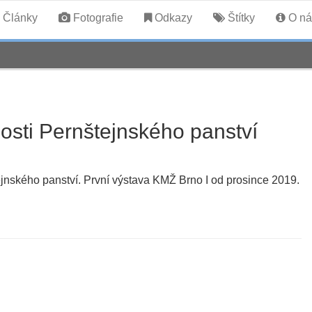
Články
Fotografie
Odkazy
Štítky
O ná
osti Pernštejnského panství
tejnského panství. První výstava KMŽ Brno I od prosince 2019.