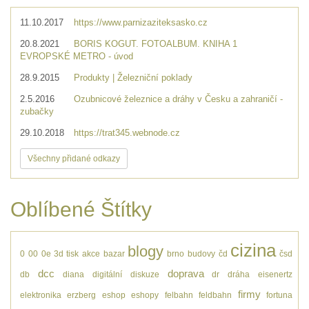
11.10.2017
https://www.parnizaziteksasko.cz
20.8.2021
BORIS KOGUT. FOTOALBUM. KNIHA 1
EVROPSKÉ METRO - úvod
28.9.2015
Produkty | Železniční poklady
2.5.2016
Ozubnicové železnice a dráhy v Česku a zahraničí -
zubačky
29.10.2018
https://trat345.webnode.cz
Všechny přidané odkazy
Oblíbené Štítky
cizina
blogy
0
00
0e
3d tisk
akce
bazar
brno
budovy
čd
čsd
dcc
doprava
db
diana
digitální
diskuze
dr
dráha
eisenertz
firmy
elektronika
erzberg
eshop
eshopy
felbahn
feldbahn
fortuna