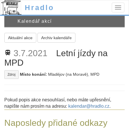
Hradlo
Togg
navig
Kalendář akcí
Aktuální akce
Archiv kalendáře
3.7.2021
Letní jízdy na
train
MPD
Místo konání:
Mladějov (na Moravě), MPD
Zdroj
Pokud popis akce nesouhlasí, nebo máte upřesnění,
napište nám prosím na adresu:
kalendar@hradlo.cz
.
Naposledy přidané odkazy