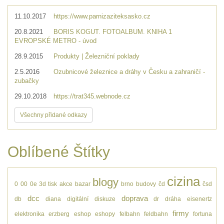
11.10.2017
https://www.parnizaziteksasko.cz
20.8.2021
BORIS KOGUT. FOTOALBUM. KNIHA 1
EVROPSKÉ METRO - úvod
28.9.2015
Produkty | Železniční poklady
2.5.2016
Ozubnicové železnice a dráhy v Česku a zahraničí -
zubačky
29.10.2018
https://trat345.webnode.cz
Všechny přidané odkazy
Oblíbené Štítky
cizina
blogy
0
00
0e
3d tisk
akce
bazar
brno
budovy
čd
čsd
dcc
doprava
db
diana
digitální
diskuze
dr
dráha
eisenertz
firmy
elektronika
erzberg
eshop
eshopy
felbahn
feldbahn
fortuna