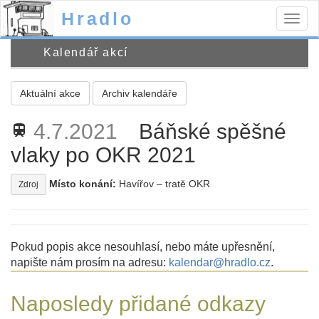
Hradlo
Togg
navig
Kalendář akcí
Aktuální akce
Archiv kalendáře
4.7.2021
Báňské spěšné
train
vlaky po OKR 2021
Místo konání:
Havířov – tratě OKR
Zdroj
Pokud popis akce nesouhlasí, nebo máte upřesnění,
napište nám prosím na adresu:
kalendar@hradlo.cz
.
Naposledy přidané odkazy