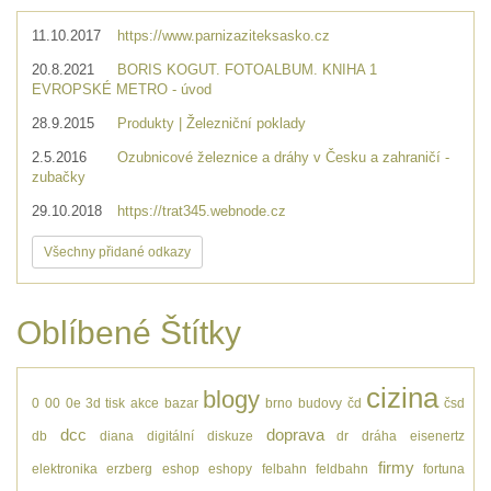
11.10.2017
https://www.parnizaziteksasko.cz
20.8.2021
BORIS KOGUT. FOTOALBUM. KNIHA 1
EVROPSKÉ METRO - úvod
28.9.2015
Produkty | Železniční poklady
2.5.2016
Ozubnicové železnice a dráhy v Česku a zahraničí -
zubačky
29.10.2018
https://trat345.webnode.cz
Všechny přidané odkazy
Oblíbené Štítky
cizina
blogy
0
00
0e
3d tisk
akce
bazar
brno
budovy
čd
čsd
dcc
doprava
db
diana
digitální
diskuze
dr
dráha
eisenertz
firmy
elektronika
erzberg
eshop
eshopy
felbahn
feldbahn
fortuna