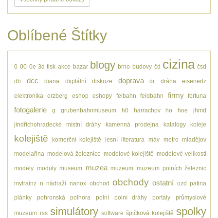
Oblíbené Štítky
cizina
blogy
0
00
0e
3d tisk
akce
bazar
brno
budovy
čd
čsd
dcc
doprava
db
diana
digitální
diskuze
dr
dráha
eisenertz
firmy
elektronika
erzberg
eshop
eshopy
felbahn
feldbahn
fortuna
fotogalerie
g
grubenbahnmuseum
h0
harrachov
ho
hoe
jhmd
jindřichohradecké místní dráhy
kamenná prodejna
katalogy
koleje
kolejiště
komerční kolejiště
lesní
literatura
máv
metro
mladějov
modelařina
modelová železnice
modelové kolejiště
modelové velikosti
muzea
modely
moduly
museum
muzeum
muzeum polních železnic
obchody
ostatní
mytrainz
n
nádraží
nanox
obchod
ozd
patina
plánky
pohronská polhora
polní
polní dráhy
portály
průmyslové
simulátory
spolky
muzeum
rss
software
špičková kolejiště