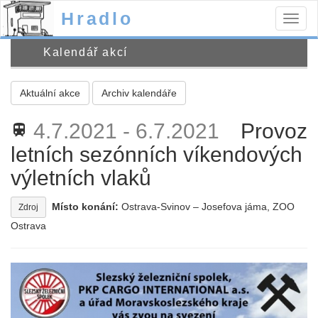
Hradlo
Togg
navig
Kalendář akcí
Aktuální akce
Archiv kalendáře
4.7.2021 - 6.7.2021
Provoz
train
letních sezónních víkendových
výletních vlaků
Místo konání:
Ostrava-Svinov – Josefova jáma, ZOO
Zdroj
Ostrava