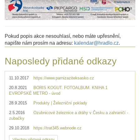
Pokud popis akce nesouhlasí, nebo máte upřesnění,
napište nám prosím na adresu:
kalendar@hradlo.cz
.
Naposledy přidané odkazy
11.10.2017
https://www.parnizaziteksasko.cz
20.8.2021
BORIS KOGUT. FOTOALBUM. KNIHA 1
EVROPSKÉ METRO - úvod
28.9.2015
Produkty | Železniční poklady
2.5.2016
Ozubnicové železnice a dráhy v Česku a zahraničí -
zubačky
29.10.2018
https://trat345.webnode.cz
Všechny přidané odkazy