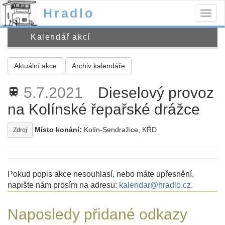
Hradlo
Togg
navig
Kalendář akcí
Aktuální akce
Archiv kalendáře
5.7.2021
Dieselový provoz
train
na Kolínské řepařské drážce
Místo konání:
Kolín-Sendražice, KŘD
Zdroj
Pokud popis akce nesouhlasí, nebo máte upřesnění,
napište nám prosím na adresu:
kalendar@hradlo.cz
.
Naposledy přidané odkazy