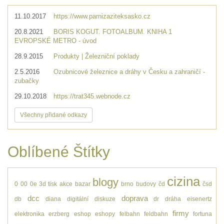
11.10.2017
https://www.parnizaziteksasko.cz
20.8.2021
BORIS KOGUT. FOTOALBUM. KNIHA 1
EVROPSKÉ METRO - úvod
28.9.2015
Produkty | Železniční poklady
2.5.2016
Ozubnicové železnice a dráhy v Česku a zahraničí -
zubačky
29.10.2018
https://trat345.webnode.cz
Všechny přidané odkazy
Oblíbené Štítky
cizina
blogy
0
00
0e
3d tisk
akce
bazar
brno
budovy
čd
čsd
dcc
doprava
db
diana
digitální
diskuze
dr
dráha
eisenertz
firmy
elektronika
erzberg
eshop
eshopy
felbahn
feldbahn
fortuna