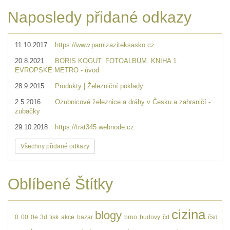
Naposledy přidané odkazy
11.10.2017
https://www.parnizaziteksasko.cz
20.8.2021
BORIS KOGUT. FOTOALBUM. KNIHA 1
EVROPSKÉ METRO - úvod
28.9.2015
Produkty | Železniční poklady
2.5.2016
Ozubnicové železnice a dráhy v Česku a zahraničí -
zubačky
29.10.2018
https://trat345.webnode.cz
Všechny přidané odkazy
Oblíbené Štítky
cizina
blogy
0
00
0e
3d tisk
akce
bazar
brno
budovy
čd
čsd