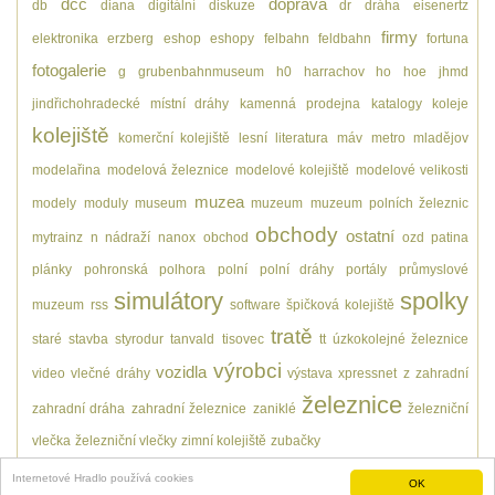
dcc
doprava
db
diana
digitální
diskuze
dr
dráha
eisenertz
firmy
elektronika
erzberg
eshop
eshopy
felbahn
feldbahn
fortuna
fotogalerie
g
grubenbahnmuseum
h0
harrachov
ho
hoe
jhmd
jindřichohradecké místní dráhy
kamenná prodejna
katalogy
koleje
kolejiště
komerční kolejiště
lesní
literatura
máv
metro
mladějov
modelařina
modelová železnice
modelové kolejiště
modelové velikosti
muzea
modely
moduly
museum
muzeum
muzeum polních železnic
obchody
ostatní
mytrainz
n
nádraží
nanox
obchod
ozd
patina
plánky
pohronská polhora
polní
polní dráhy
portály
průmyslové
simulátory
spolky
muzeum
rss
software
špičková kolejiště
tratě
staré
stavba
styrodur
tanvald
tisovec
tt
úzkokolejné železnice
výrobci
vozidla
video
vlečné dráhy
výstava
xpressnet
z
zahradní
železnice
zahradní dráha
zahradní železnice
zaniklé
železniční
vlečka
železniční vlečky
zimní kolejiště
zubačky
Internetové Hradlo používá cookies
OK