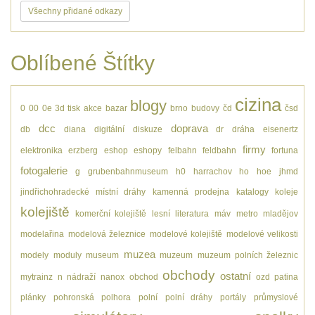
Všechny přidané odkazy
Oblíbené Štítky
cizina
blogy
0
00
0e
3d tisk
akce
bazar
brno
budovy
čd
čsd
dcc
doprava
db
diana
digitální
diskuze
dr
dráha
eisenertz
firmy
elektronika
erzberg
eshop
eshopy
felbahn
feldbahn
fortuna
fotogalerie
g
grubenbahnmuseum
h0
harrachov
ho
hoe
jhmd
jindřichohradecké místní dráhy
kamenná prodejna
katalogy
koleje
kolejiště
komerční kolejiště
lesní
literatura
máv
metro
mladějov
modelařina
modelová železnice
modelové kolejiště
modelové velikosti
muzea
modely
moduly
museum
muzeum
muzeum polních železnic
obchody
ostatní
mytrainz
n
nádraží
nanox
obchod
ozd
patina
plánky
pohronská polhora
polní
polní dráhy
portály
průmyslové