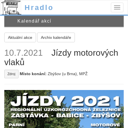
Hradlo
Togg
navig
Kalendář akcí
Aktuální akce
Archiv kalendáře
10.7.2021
Jízdy motorových
vlaků
Místo konání:
Zbýšov (u Brna), MPŽ
Zdroj