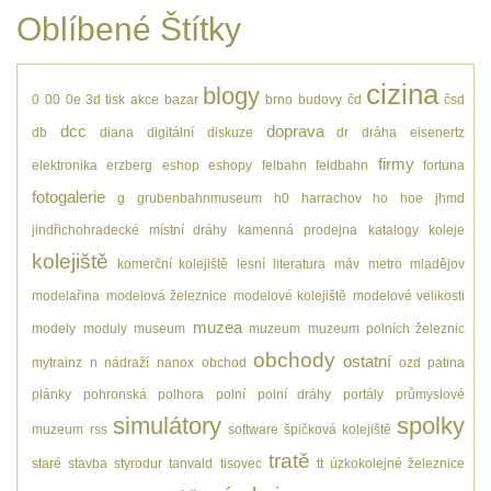
Oblíbené Štítky
cizina
blogy
0
00
0e
3d tisk
akce
bazar
brno
budovy
čd
čsd
dcc
doprava
db
diana
digitální
diskuze
dr
dráha
eisenertz
firmy
elektronika
erzberg
eshop
eshopy
felbahn
feldbahn
fortuna
fotogalerie
g
grubenbahnmuseum
h0
harrachov
ho
hoe
jhmd
jindřichohradecké místní dráhy
kamenná prodejna
katalogy
koleje
kolejiště
komerční kolejiště
lesní
literatura
máv
metro
mladějov
modelařina
modelová železnice
modelové kolejiště
modelové velikosti
muzea
modely
moduly
museum
muzeum
muzeum polních železnic
obchody
ostatní
mytrainz
n
nádraží
nanox
obchod
ozd
patina
plánky
pohronská polhora
polní
polní dráhy
portály
průmyslové
simulátory
spolky
muzeum
rss
software
špičková kolejiště
tratě
staré
stavba
styrodur
tanvald
tisovec
tt
úzkokolejné železnice