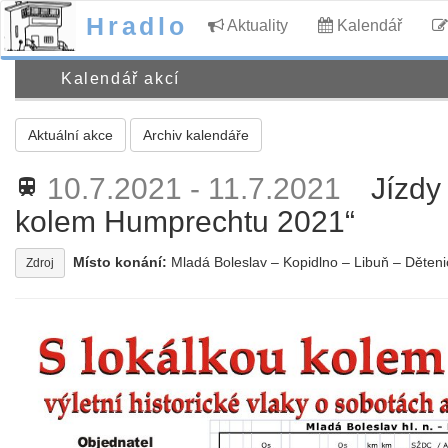
Hradlo
Aktuality
Kalendář
Kalendář akcí
Aktuální akce
Archiv kalendáře
10.7.2021 - 11.7.2021
Jízdy
train
kolem Humprechtu 2021“
Místo konání:
Mladá Boleslav – Kopidlno – Libuň – Děteni
Zdroj