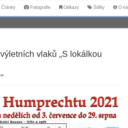
Články
Fotografie
Odkazy
Štítky
O ná
 výletních vlaků „S lokálkou
ce