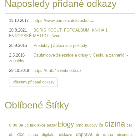
Naposledy přidané odkazy
11.10.2017
https://www.parnizaziteksasko.cz
20.8.2021
BORIS KOGUT. FOTOALBUM. KNIHA 1
EVROPSKÉ METRO - úvod
28.9.2015
Produkty | Železniční poklady
2.5.2016
Ozubnicové železnice a dráhy v Česku a zahraničí -
zubačky
29.10.2018
https://trat345.webnode.cz
Všechny přidané odkazy
Oblíbené Štítky
cizina
blogy
0
00
0e
3d tisk
akce
bazar
brno
budovy
čd
čsd
dcc
doprava
db
diana
digitální
diskuze
dr
dráha
eisenertz