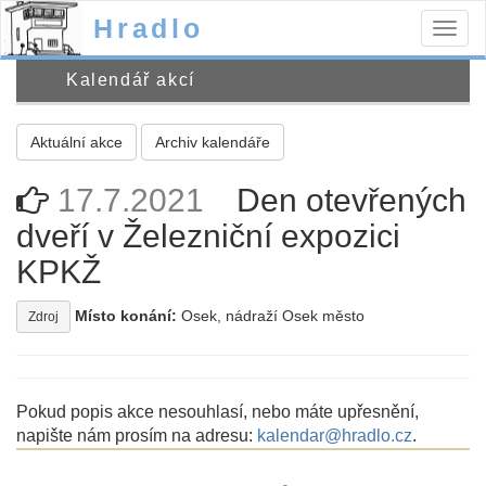
Hradlo
Togg
navig
Kalendář akcí
Aktuální akce
Archiv kalendáře
17.7.2021
Den otevřených
dveří v Železniční expozici
KPKŽ
Místo konání:
Osek, nádraží Osek město
Zdroj
Pokud popis akce nesouhlasí, nebo máte upřesnění,
napište nám prosím na adresu:
kalendar@hradlo.cz
.