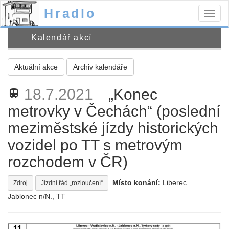
Hradlo
Togg
navig
Kalendář akcí
Aktuální akce
Archiv kalendáře
18.7.2021
„Konec
train
metrovky v Čechách“ (poslední
meziměstské jízdy historických
vozidel po TT s metrovým
rozchodem v ČR)
Místo konání:
Liberec .
Zdroj
Jízdní řád „rozloučení“
Jablonec n/N., TT