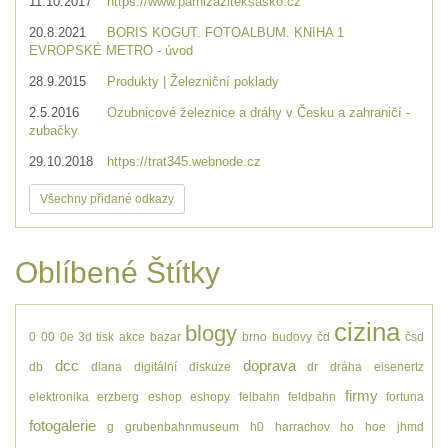
11.10.2017
https://www.parnizaziteksasko.cz
20.8.2021
BORIS KOGUT. FOTOALBUM. KNIHA 1
EVROPSKÉ METRO - úvod
28.9.2015
Produkty | Železniční poklady
2.5.2016
Ozubnicové železnice a dráhy v Česku a zahraničí -
zubačky
29.10.2018
https://trat345.webnode.cz
Všechny přidané odkazy
Oblíbené Štítky
cizina
blogy
0
00
0e
3d tisk
akce
bazar
brno
budovy
čd
čsd
dcc
doprava
db
diana
digitální
diskuze
dr
dráha
eisenertz
firmy
elektronika
erzberg
eshop
eshopy
felbahn
feldbahn
fortuna
fotogalerie
g
grubenbahnmuseum
h0
harrachov
ho
hoe
jhmd