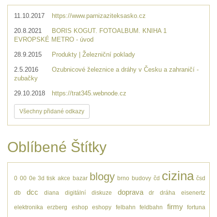
11.10.2017
https://www.parnizaziteksasko.cz
20.8.2021
BORIS KOGUT. FOTOALBUM. KNIHA 1
EVROPSKÉ METRO - úvod
28.9.2015
Produkty | Železniční poklady
2.5.2016
Ozubnicové železnice a dráhy v Česku a zahraničí -
zubačky
29.10.2018
https://trat345.webnode.cz
Všechny přidané odkazy
Oblíbené Štítky
cizina
blogy
0
00
0e
3d tisk
akce
bazar
brno
budovy
čd
čsd
dcc
doprava
db
diana
digitální
diskuze
dr
dráha
eisenertz
firmy
elektronika
erzberg
eshop
eshopy
felbahn
feldbahn
fortuna